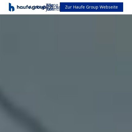
Alle
Young
Arbeitsbereiche
Englisch
Zur Haufe Group Webseite
Jobs
Talents